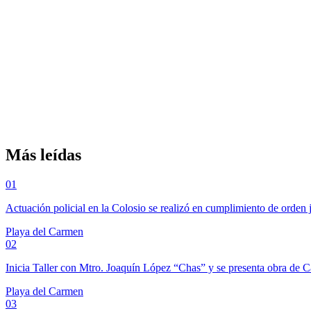
Más leídas
01
Actuación policial en la Colosio se realizó en cumplimiento de orden 
Playa del Carmen
02
Inicia Taller con Mtro. Joaquín López “Chas” y se presenta obra de 
Playa del Carmen
03