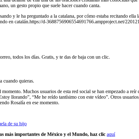
mano, un gesto propio que suele hacer cuando canta.
ando y le ha preguntado a la catalana, por cómo estaba recitando ella l
 rezando en catalán.https://d-3688756906554691766.ampproject.net/2201
rreo, todos los días. Gratis, y te das de baja con un clic.
ja cuando quieras.
ido el momento. Muchos usuarios de esta red social se han empezado a 
Estoy llorando”, “Me he reído tantísimo con este vídeo”. Otros usuario
iendo Rosalía en ese momento.
ela de su hijo
ias más importantes de México y el Mundo, haz clic
aquí