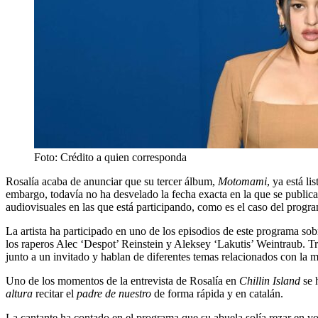
Foto: Crédito a quien corresponda
Rosalía acaba de anunciar que su tercer álbum,
Motomami
, ya está l
embargo, todavía no ha desvelado la fecha exacta en la que se publica
audiovisuales en las que está participando, como es el caso del prog
La artista ha participado en uno de los episodios de este programa so
los raperos Alec ‘Despot’ Reinstein y Aleksey ‘Lakutis’ Weintraub. Tra
junto a un invitado y hablan de diferentes temas relacionados con la m
Uno de los momentos de la entrevista de Rosalía en
Chillin Island
se h
altura
recitar el
padre de nuestro
de forma rápida y en catalán.
La cantante ha contado en el programa que su abuela solía rezar en vo