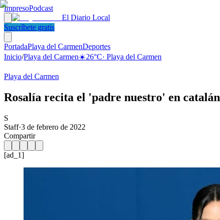
Impreso
Podcast
El Diario Local
Suscríbete gratis
Portada
Playa del Carmen
Deportes
Inicio
/
Playa del Carmen
☀️
26
°C
·
Playa del Carmen
Playa del Carmen
Rosalía recita el 'padre nuestro' en catal
S
Staff
·
3 de febrero de 2022
Compartir
[ad_1]