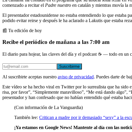
comenzado a recitar el
Padre nuestro
en catalán y mientras movía la 
El presentador estadounidense no estaba entendiendo lo que estaba pas
podido evitar reirse y después le ha aclarado a Lakutis que estaba
📰 Tu edición de hoy
Recibe el periódico de mañana a las 7:00 am
El diario para hojear, las claves del día y el podcast ☕ — todo en un co
Suscribirme
Al suscribirte aceptas nuestro
aviso de privacidad
. Puedes darte de ba
Este vídeo se ha hecho viral en Twitter por lo surrealista que ha s
risa, por favor”, “Simplemente maravilloso”, “Me está dando algo”, “
presentador y han confesado que no habían entendido qué estaba hac
(Con información de La Vanguardia)
También lee:
Critican a madre por ir demasiado “sexy” a la escu
¡Ya estamos en Google News! Mantente al día con las notic