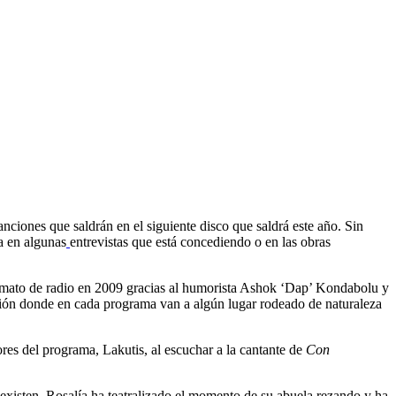
canciones que saldrán en el siguiente disco que saldrá este año. Sin
a en algunas
entrevistas que está concediendo o en las obras
mato de radio en 2009 gracias al humorista Ashok ‘Dap’ Kondabolu y
evisión donde en cada programa van a algún lugar rodeado de naturaleza
res del programa, Lakutis, al escuchar a la cantante de
Con
 existen. Rosalía ha teatralizado el momento de su abuela rezando y ha