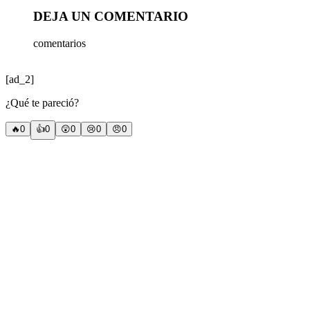
DEJA UN COMENTARIO
comentarios
[ad_2]
¿Qué te pareció?
🔥
0
👍
0
😲
0
😢
0
😠
0