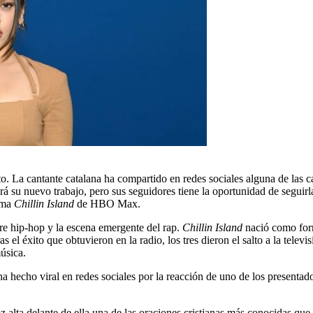
isto. La cantante catalana ha compartido en redes sociales alguna de las 
rá su nuevo trabajo, pero sus seguidores tiene la oportunidad de seguirl
rama
Chillin Island
de HBO Max.
bre hip-hop y la escena emergente del rap.
Chillin Island
nació como for
s el éxito que obtuvieron en la radio, los tres dieron el salto a la tel
úsica.
a hecho viral en redes sociales por la reacción de uno de los presentado
z alta delante de ella una de las oraciones cristianas más conocidas que