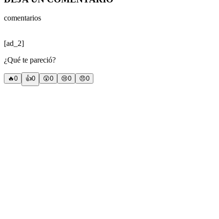
comentarios
[ad_2]
¿Qué te pareció?
🔥
0
👍
0
😲
0
😢
0
😠
0