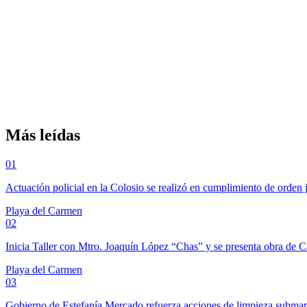
Más leídas
01
Actuación policial en la Colosio se realizó en cumplimiento de orden 
Playa del Carmen
02
Inicia Taller con Mtro. Joaquín López “Chas” y se presenta obra de 
Playa del Carmen
03
Gobierno de Estefanía Mercado refuerza acciones de limpieza subma