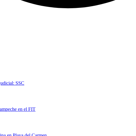
judicial: SSC
Campeche en el FIT
rina en Playa del Carmen