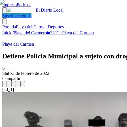
Impreso
Podcast
El Diario Local
Suscríbete gratis
Portada
Playa del Carmen
Deportes
Inicio
/
Playa del Carmen
☁️
32
°C
·
Playa del Carmen
Playa del Carmen
Detiene Policía Municipal a sujeto con dr
S
Staff
·
3 de febrero de 2022
Compartir
[ad_1]