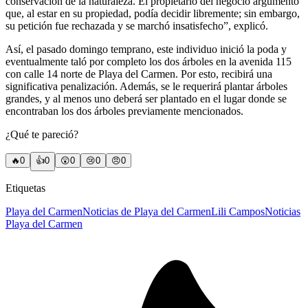
conservación de la naturaleza. El propietario del negocio argumentó
que, al estar en su propiedad, podía decidir libremente; sin embargo,
su petición fue rechazada y se marchó insatisfecho”, explicó.
Así, el pasado domingo temprano, este individuo inició la poda y
eventualmente taló por completo los dos árboles en la avenida 115
con calle 14 norte de Playa del Carmen. Por esto, recibirá una
significativa penalización. Además, se le requerirá plantar árboles
grandes, y al menos uno deberá ser plantado en el lugar donde se
encontraban los dos árboles previamente mencionados.
¿Qué te pareció?
🔥
0
👍
0
😲
0
😢
0
😠
0
Etiquetas
Playa del Carmen
Noticias de Playa del Carmen
Lili Campos
Noticias
Playa del Carmen