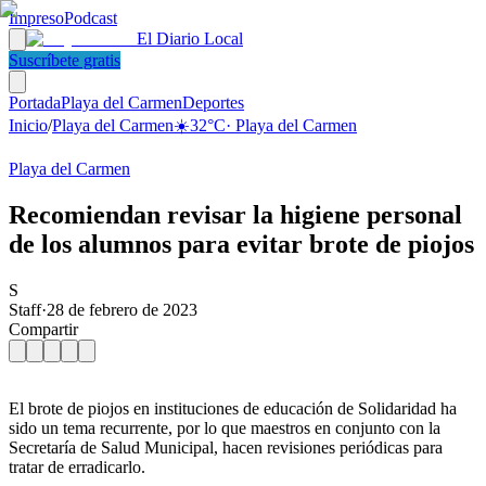
Impreso
Podcast
El Diario Local
Suscríbete gratis
Portada
Playa del Carmen
Deportes
Inicio
/
Playa del Carmen
☀️
32
°C
·
Playa del Carmen
Playa del Carmen
Recomiendan revisar la higiene personal
de los alumnos para evitar brote de piojos
S
Staff
·
28 de febrero de 2023
Compartir
El brote de piojos en instituciones de educación de Solidaridad ha
sido un tema recurrente, por lo que maestros en conjunto con la
Secretaría de Salud Municipal, hacen revisiones periódicas para
tratar de erradicarlo.