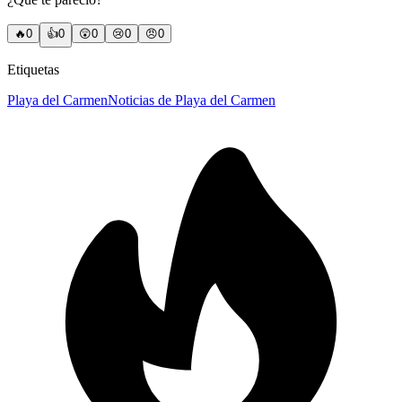
🔥
0
👍
0
😲
0
😢
0
😠
0
Etiquetas
Playa del Carmen
Noticias de Playa del Carmen