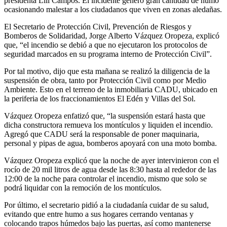
presidenta Lili Campos. El incidente generó gran cantidad de humo
ocasionando malestar a los ciudadanos que viven en zonas aledañas.
El Secretario de Protección Civil, Prevención de Riesgos y
Bomberos de Solidaridad, Jorge Alberto Vázquez Oropeza, explicó
que, “el incendio se debió a que no ejecutaron los protocolos de
seguridad marcados en su programa interno de Protección Civil”.
Por tal motivo, dijo que esta mañana se realizó la diligencia de la
suspensión de obra, tanto por Protección Civil como por Medio
Ambiente. Esto en el terreno de la inmobiliaria CADU, ubicado en
la periferia de los fraccionamientos El Edén y Villas del Sol.
Vázquez Oropeza enfatizó que, “la suspensión estará hasta que
dicha constructora remueva los montículos y liquiden el incendio.
Agregó que CADU será la responsable de poner maquinaria,
personal y pipas de agua, bomberos apoyará con una moto bomba.
Vázquez Oropeza explicó que la noche de ayer intervinieron con el
rocío de 20 mil litros de agua desde las 8:30 hasta al rededor de las
12:00 de la noche para controlar el incendio, mismo que solo se
podrá liquidar con la remoción de los montículos.
Por último, el secretario pidió a la ciudadanía cuidar de su salud,
evitando que entre humo a sus hogares cerrando ventanas y
colocando trapos húmedos bajo las puertas, así como mantenerse