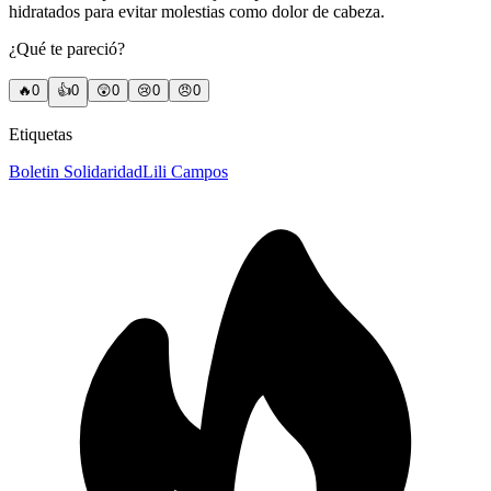
hidratados para evitar molestias como dolor de cabeza.
¿Qué te pareció?
🔥
0
👍
0
😲
0
😢
0
😠
0
Etiquetas
Boletin Solidaridad
Lili Campos