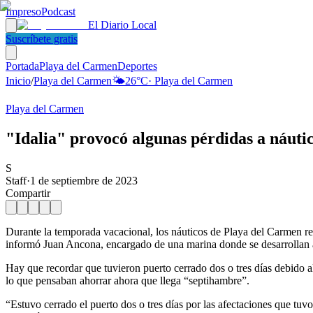
Impreso
Podcast
El Diario Local
Suscríbete gratis
Portada
Playa del Carmen
Deportes
Inicio
/
Playa del Carmen
🌤️
26
°C
·
Playa del Carmen
Playa del Carmen
"Idalia" provocó algunas pérdidas a náutic
S
Staff
·
1 de septiembre de 2023
Compartir
Durante la temporada vacacional, los náuticos de Playa del Carmen re
informó Juan Ancona, encargado de una marina donde se desarrollan ac
Hay que recordar que tuvieron puerto cerrado dos o tres días debido al
lo que pensaban ahorrar ahora que llega “septihambre”.
“Estuvo cerrado el puerto dos o tres días por las afectaciones que tuv