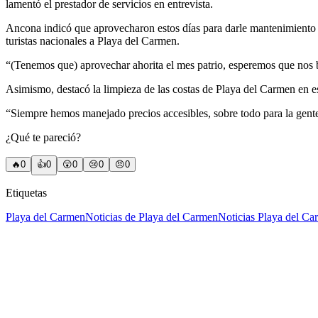
lamentó el prestador de servicios en entrevista.
Ancona indicó que aprovecharon estos días para darle mantenimiento a
turistas nacionales a Playa del Carmen.
“(Tenemos que) aprovechar ahorita el mes patrio, esperemos que nos be
Asimismo, destacó la limpieza de las costas de Playa del Carmen en es
“Siempre hemos manejado precios accesibles, sobre todo para la gente lo
¿Qué te pareció?
🔥
0
👍
0
😲
0
😢
0
😠
0
Etiquetas
Playa del Carmen
Noticias de Playa del Carmen
Noticias Playa del C