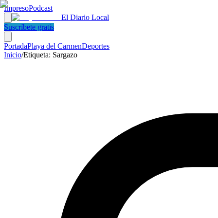
Impreso
Podcast
El Diario Local
Suscríbete gratis
Portada
Playa del Carmen
Deportes
Inicio
/
Etiqueta:
Sargazo