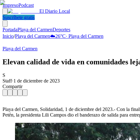
Impreso
Podcast
El Diario Local
Suscríbete gratis
Portada
Playa del Carmen
Deportes
Inicio
/
Playa del Carmen
☁️
26
°C
·
Playa del Carmen
Playa del Carmen
Elevan calidad de vida en comunidades lej
S
Staff
·
1 de diciembre de 2023
Compartir
Playa del Carmen, Solidaridad, 1 de diciembre del 2023.- Con la final
Petén, la presidenta Lili Campos dio el banderazo de salida para entreg