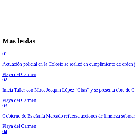
Más leídas
01
Actuación policial en la Colosio se realizó en cumplimiento de orden 
Playa del Carmen
02
Inicia Taller con Mtro. Joaquín López “Chas” y se presenta obra de 
Playa del Carmen
03
Gobierno de Estefanía Mercado refuerza acciones de limpieza subma
Playa del Carmen
04