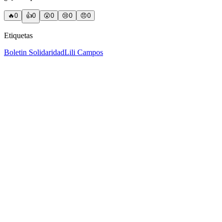
🔥
0
👍
0
😲
0
😢
0
😠
0
Etiquetas
Boletin Solidaridad
Lili Campos