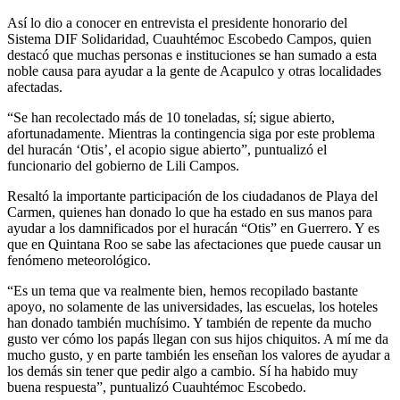
Así lo dio a conocer en entrevista el presidente honorario del
Sistema DIF Solidaridad, Cuauhtémoc Escobedo Campos, quien
destacó que muchas personas e instituciones se han sumado a esta
noble causa para ayudar a la gente de Acapulco y otras localidades
afectadas.
“Se han recolectado más de 10 toneladas, sí; sigue abierto,
afortunadamente. Mientras la contingencia siga por este problema
del huracán ‘Otis’, el acopio sigue abierto”, puntualizó el
funcionario del gobierno de Lili Campos.
Resaltó la importante participación de los ciudadanos de Playa del
Carmen, quienes han donado lo que ha estado en sus manos para
ayudar a los damnificados por el huracán “Otis” en Guerrero. Y es
que en Quintana Roo se sabe las afectaciones que puede causar un
fenómeno meteorológico.
“Es un tema que va realmente bien, hemos recopilado bastante
apoyo, no solamente de las universidades, las escuelas, los hoteles
han donado también muchísimo. Y también de repente da mucho
gusto ver cómo los papás llegan con sus hijos chiquitos. A mí me da
mucho gusto, y en parte también les enseñan los valores de ayudar a
los demás sin tener que pedir algo a cambio. Sí ha habido muy
buena respuesta”, puntualizó Cuauhtémoc Escobedo.