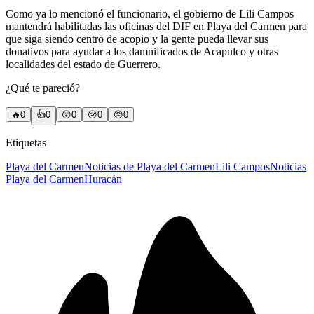
Como ya lo mencionó el funcionario, el gobierno de Lili Campos
mantendrá habilitadas las oficinas del DIF en Playa del Carmen para
que siga siendo centro de acopio y la gente pueda llevar sus
donativos para ayudar a los damnificados de Acapulco y otras
localidades del estado de Guerrero.
¿Qué te pareció?
🔥
0
👍
0
😲
0
😢
0
😠
0
Etiquetas
Playa del Carmen
Noticias de Playa del Carmen
Lili Campos
Noticias
Playa del Carmen
Huracán