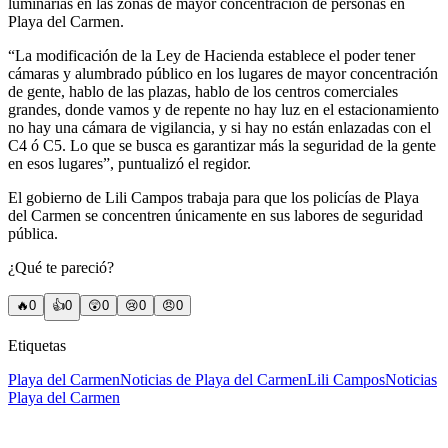
luminarias en las zonas de mayor concentración de personas en
Playa del Carmen.
“La modificación de la Ley de Hacienda establece el poder tener
cámaras y alumbrado público en los lugares de mayor concentración
de gente, hablo de las plazas, hablo de los centros comerciales
grandes, donde vamos y de repente no hay luz en el estacionamiento
no hay una cámara de vigilancia, y si hay no están enlazadas con el
C4 ó C5. Lo que se busca es garantizar más la seguridad de la gente
en esos lugares”, puntualizó el regidor.
El gobierno de Lili Campos trabaja para que los policías de Playa
del Carmen se concentren únicamente en sus labores de seguridad
pública.
¿Qué te pareció?
🔥
0
👍
0
😲
0
😢
0
😠
0
Etiquetas
Playa del Carmen
Noticias de Playa del Carmen
Lili Campos
Noticias
Playa del Carmen