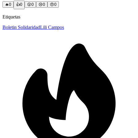
🔥
0
👍
0
😲
0
😢
0
😠
0
Etiquetas
Boletin Solidaridad
Lili Campos