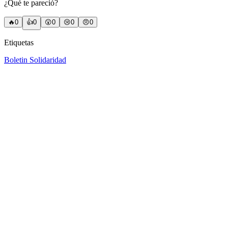
¿Qué te pareció?
🔥
0
👍
0
😲
0
😢
0
😠
0
Etiquetas
Boletin Solidaridad