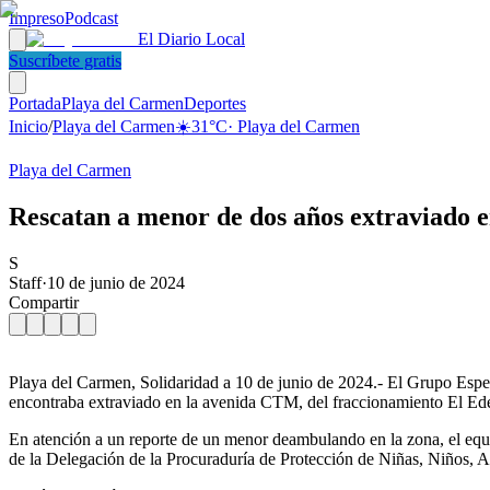
Impreso
Podcast
El Diario Local
Suscríbete gratis
Portada
Playa del Carmen
Deportes
Inicio
/
Playa del Carmen
☀️
31
°C
·
Playa del Carmen
Playa del Carmen
Rescatan a menor de dos años extraviado 
S
Staff
·
10 de junio de 2024
Compartir
Playa del Carmen, Solidaridad a 10 de junio de 2024.- El Grupo Espec
encontraba extraviado en la avenida CTM, del fraccionamiento El Ed
En atención a un reporte de un menor deambulando en la zona, el equi
de la Delegación de la Procuraduría de Protección de Niñas, Niños, A