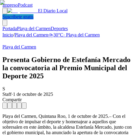
Impreso
Podcast
El Diario Local
Suscríbete gratis
Portada
Playa del Carmen
Deportes
Inicio
/
Playa del Carmen
⛈️
30
°C
·
Playa del Carmen
Playa del Carmen
Presenta Gobierno de Estefanía Mercado
la convocatoria al Premio Municipal del
Deporte 2025
S
Staff
·
1 de octubre de 2025
Compartir
Playa del Carmen, Quintana Roo, 1 de octubre de 2025.– Con el
objetivo de impulsar el deporte y homenajear a aquellos que
sobresalen en este ámbito, la alcaldesa Estefanía Mercado, junto con
el gobierno municipal, ha anunciado la apertura de la convocatoria