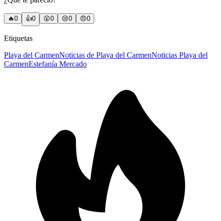
🔥
0
👍
0
😲
0
😢
0
😠
0
Etiquetas
Playa del Carmen
Noticias de Playa del Carmen
Noticias Playa del
Carmen
Estefanía Mercado