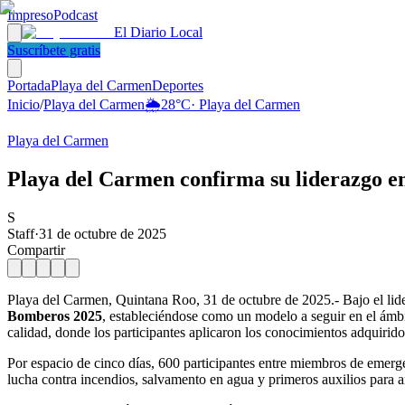
Impreso
Podcast
El Diario Local
Suscríbete gratis
Portada
Playa del Carmen
Deportes
Inicio
/
Playa del Carmen
🌦️
28
°C
·
Playa del Carmen
Playa del Carmen
Playa del Carmen confirma su liderazgo en
S
Staff
·
31 de octubre de 2025
Compartir
Playa del Carmen, Quintana Roo, 31 de octubre de 2025.- Bajo el lide
Bomberos 2025
, estableciéndose como un modelo a seguir en el ámbit
calidad, donde los participantes aplicaron los conocimientos adquirido
Por espacio de cinco días, 600 participantes entre miembros de emerge
lucha contra incendios, salvamento en agua y primeros auxilios para 