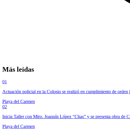
Más leídas
01
Actuación policial en la Colosio se realizó en cumplimiento de orden 
Playa del Carmen
02
Inicia Taller con Mtro. Joaquín López “Chas” y se presenta obra de 
Playa del Carmen