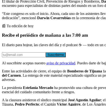
El titular de Protección Civil, Prevención de Riesgos y Bomberos,
Da
encuentro para especialistas de distintas partes del mundo en un foro 
“Este congreso es solo el inicio. Ahora, cada uno de los asistentes ll
dedicación”, mencionó
Darwin Covarrubias
en la ceremonia de cla
📰 Tu edición de hoy
Recibe el periódico de mañana a las 7:00 am
El diario para hojear, las claves del día y el podcast ☕ — todo en un co
Suscribirme
Al suscribirte aceptas nuestro
aviso de privacidad
. Puedes darte de ba
Entre las actividades de cierre, el equipo de
Bomberos de Tijuana
fa
del Carmen
. La entrega de este material especializado significa un 
adversas.
La presidenta
Estefanía Mercado
ha promovido una cultura de preven
esencial del cuidado comunitario frente a riesgos.
A la clausura asistieron el síndico municipal
José Agustín Aguilar
; e
Tijuana,
Pedro Perfecto
; el Capitán
Víctor Aguirre
, de Los Ángeles,