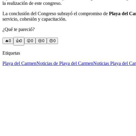
la realización de este congreso.
La conclusión del Congreso subrayó el compromiso de
Playa del C
servicio, cohesión y capacitación.
¿Qué te pareció?
🔥
0
👍
0
😲
0
😢
0
😠
0
Etiquetas
Playa del Carmen
Noticias de Playa del Carmen
Noticias Playa del C