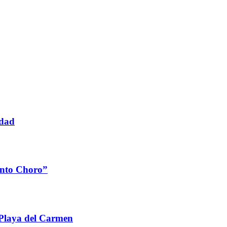
idad
Tanto Choro”
 Playa del Carmen