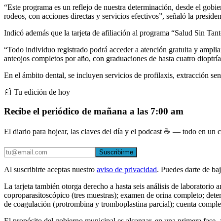
“Este programa es un reflejo de nuestra determinación, desde el gobie
rodeos, con acciones directas y servicios efectivos”, señaló la presid
Indicó además que la tarjeta de afiliación al programa “Salud Sin Tan
“Todo individuo registrado podrá acceder a atención gratuita y ampliar
anteojos completos por año, con graduaciones de hasta cuatro dioptrías
En el ámbito dental, se incluyen servicios de profilaxis, extracción senc
📰 Tu edición de hoy
Recibe el periódico de mañana a las 7:00 am
El diario para hojear, las claves del día y el podcast ☕ — todo en un co
Suscribirme
Al suscribirte aceptas nuestro
aviso de privacidad
. Puedes darte de ba
La tarjeta también otorga derecho a hasta seis análisis de laboratorio 
coproparasitoscópico (tres muestras); examen de orina completo; det
de coagulación (protrombina y tromboplastina parcial); cuenta completa
El propósito del gobierno municipal es alcanzar, en una primera fase