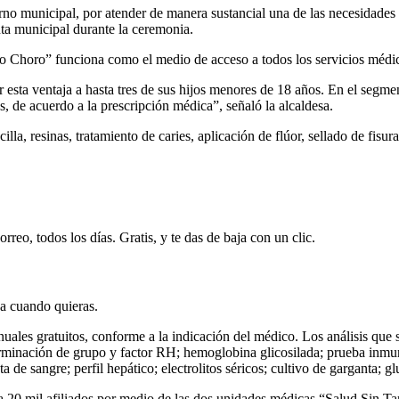
rno municipal, por atender de manera sustancial una de las necesidades 
enta municipal durante la ceremonia.
to Choro” funciona como el medio de acceso a todos los servicios médic
 esta ventaja a hasta tres de sus hijos menores de 18 años. En el segme
, de acuerdo a la prescripción médica”, señaló la alcaldesa.
illa, resinas, tratamiento de caries, aplicación de flúor, sellado de fisura
rreo, todos los días. Gratis, y te das de baja con un clic.
ja cuando quieras.
anuales gratuitos, conforme a la indicación del médico. Los análisis que s
erminación de grupo y factor RH; hemoglobina glicosilada; prueba inm
 de sangre; perfil hepático; electrolitos séricos; cultivo de garganta; 
, a 20 mil afiliados por medio de las dos unidades médicas “Salud Sin 