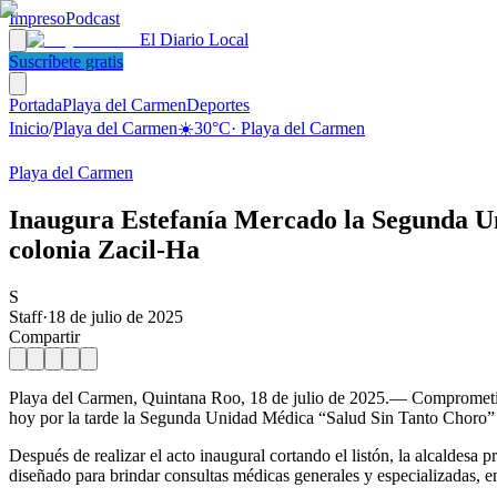
Impreso
Podcast
El Diario Local
Suscríbete gratis
Portada
Playa del Carmen
Deportes
Inicio
/
Playa del Carmen
☀️
30
°C
·
Playa del Carmen
Playa del Carmen
Inaugura Estefanía Mercado la Segunda Un
colonia Zacil-Ha
S
Staff
·
18 de julio de 2025
Compartir
Playa del Carmen, Quintana Roo, 18 de julio de 2025.— Comprometidos
hoy por la tarde la Segunda Unidad Médica “Salud Sin Tanto Choro” s
Después de realizar el acto inaugural cortando el listón, la alcaldesa p
diseñado para brindar consultas médicas generales y especializadas, 