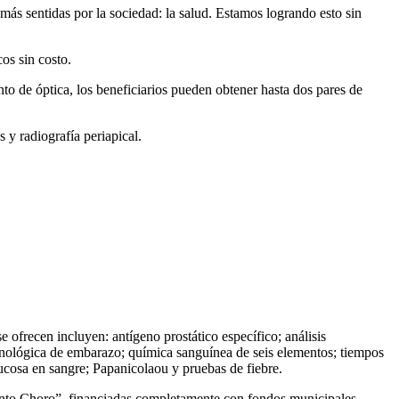
más sentidas por la sociedad: la salud. Estamos logrando esto sin
os sin costo.
nto de óptica, los beneficiarios pueden obtener hasta dos pares de
s y radiografía periapical.
e ofrecen incluyen: antígeno prostático específico; análisis
unológica de embarazo; química sanguínea de seis elementos; tiempos
glucosa en sangre; Papanicolaou y pruebas de fiebre.
Tanto Choro”, financiadas completamente con fondos municipales.