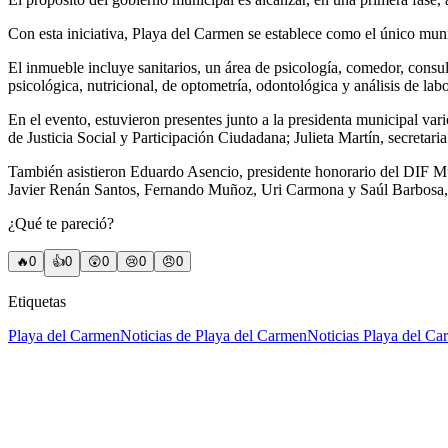
Con esta iniciativa, Playa del Carmen se establece como el único mu
El inmueble incluye sanitarios, un área de psicología, comedor, consu
psicológica, nutricional, de optometría, odontológica y análisis de labo
En el evento, estuvieron presentes junto a la presidenta municipal va
de Justicia Social y Participación Ciudadana; Julieta Martín, secretar
También asistieron Eduardo Asencio, presidente honorario del DIF Mu
Javier Renán Santos, Fernando Muñoz, Uri Carmona y Saúl Barbosa, en
¿Qué te pareció?
🔥
0
👍
0
😲
0
😢
0
😠
0
Etiquetas
Playa del Carmen
Noticias de Playa del Carmen
Noticias Playa del C