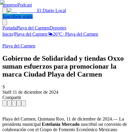
Impreso
Podcast
El Diario Local
Suscríbete gratis
Portada
Playa del Carmen
Deportes
Inicio
/
Playa del Carmen
🌤️
26
°C
·
Playa del Carmen
Playa del Carmen
Gobierno de Solidaridad y tiendas Oxxo
suman esfuerzos para promocionar la
marca Ciudad Playa del Carmen
S
Staff
·
11 de diciembre de 2024
Compartir
Playa del Carmen, Quintana Roo, 11 de diciembre de 2024.— La
presidenta municipal
Estefanía Mercado
suscribió un convenio de
colaboración con el Grupo de Fomento Económico Mexicano