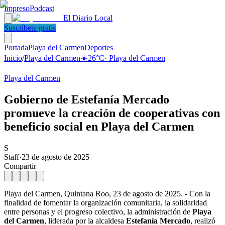
Impreso
Podcast
El Diario Local
Suscríbete gratis
Portada
Playa del Carmen
Deportes
Inicio
/
Playa del Carmen
☀️
26
°C
·
Playa del Carmen
Playa del Carmen
Gobierno de Estefanía Mercado
promueve la creación de cooperativas con
beneficio social en Playa del Carmen
S
Staff
·
23 de agosto de 2025
Compartir
Playa del Carmen, Quintana Roo, 23 de agosto de 2025. - Con la
finalidad de fomentar la organización comunitaria, la solidaridad
entre personas y el progreso colectivo, la administración de
Playa
del Carmen
, liderada por la alcaldesa
Estefanía Mercado
, realizó