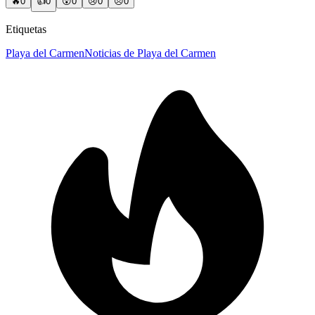
🔥
0
👍
0
😲
0
😢
0
😠
0
Etiquetas
Playa del Carmen
Noticias de Playa del Carmen