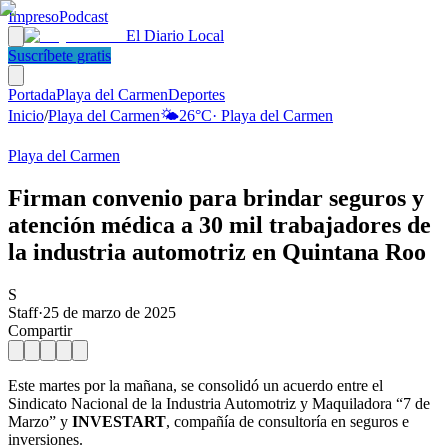
Impreso
Podcast
El Diario Local
Suscríbete gratis
Portada
Playa del Carmen
Deportes
Inicio
/
Playa del Carmen
🌤️
26
°C
·
Playa del Carmen
Playa del Carmen
Firman convenio para brindar seguros y
atención médica a 30 mil trabajadores de
la industria automotriz en Quintana Roo
S
Staff
·
25 de marzo de 2025
Compartir
Este martes por la mañana, se consolidó un acuerdo entre el
Sindicato Nacional de la Industria Automotriz y Maquiladora “7 de
Marzo” y
INVESTART
, compañía de consultoría en seguros e
inversiones.