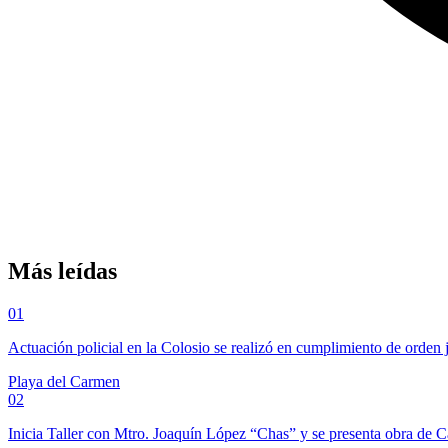
Más leídas
01
Actuación policial en la Colosio se realizó en cumplimiento de orden 
Playa del Carmen
02
Inicia Taller con Mtro. Joaquín López “Chas” y se presenta obra de 