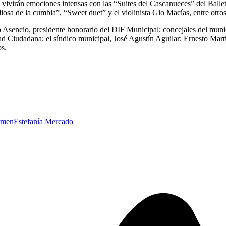
lio vivirán emociones intensas con las “Suites del Cascanueces” del Bal
osa de la cumbia”, “Sweet duet” y el violinista Gio Macías, entre otros
sencio, presidente honorario del DIF Municipal; concejales del munici
d Ciudadana; el síndico municipal, José Agustín Aguilar; Ernesto Martínez
os.
armen
Estefanía Mercado