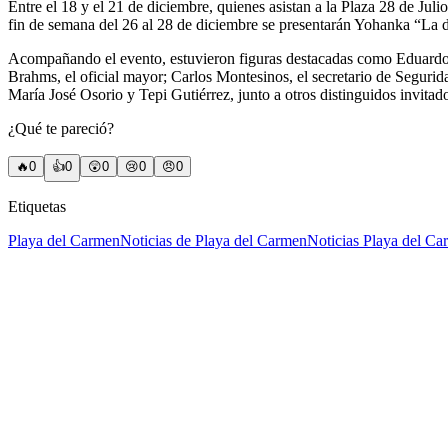
Entre el 18 y el 21 de diciembre, quienes asistan a la Plaza 28 de Ju
fin de semana del 26 al 28 de diciembre se presentarán Yohanka “La di
Acompañando el evento, estuvieron figuras destacadas como Eduardo A
Brahms, el oficial mayor; Carlos Montesinos, el secretario de Segurida
María José Osorio y Tepi Gutiérrez, junto a otros distinguidos invitad
¿Qué te pareció?
🔥
0
👍
0
😲
0
😢
0
😠
0
Etiquetas
Playa del Carmen
Noticias de Playa del Carmen
Noticias Playa del C