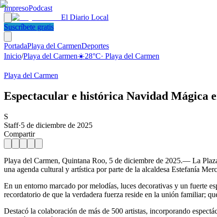
Impreso
Podcast
El Diario Local
Suscríbete gratis
Portada
Playa del Carmen
Deportes
Inicio
/
Playa del Carmen
☀️
28
°C
·
Playa del Carmen
Playa del Carmen
Espectacular e histórica Navidad Mágica 
S
Staff
·
5 de diciembre de 2025
Compartir
Playa del Carmen, Quintana Roo, 5 de diciembre de 2025.— La Plaza 2
una agenda cultural y artística por parte de la alcaldesa Estefanía Me
En un entorno marcado por melodías, luces decorativas y un fuerte esp
recordatorio de que la verdadera fuerza reside en la unión familiar; q
Destacó la colaboración de más de 500 artistas, incorporando espectácu