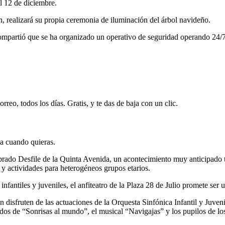
el 12 de diciembre.
, realizará su propia ceremonia de iluminación del árbol navideño.
 compartió que se ha organizado un operativo de seguridad operando 24/
rreo, todos los días. Gratis, y te das de baja con un clic.
ja cuando quieras.
rado Desfile de la Quinta Avenida, un acontecimiento muy anticipado ta
y actividades para heterogéneos grupos etarios.
nfantiles y juveniles, el anfiteatro de la Plaza 28 de Julio promete ser 
n disfruten de las actuaciones de la Orquesta Sinfónica Infantil y Juve
eados de “Sonrisas al mundo”, el musical “Navigajas” y los pupilos de lo