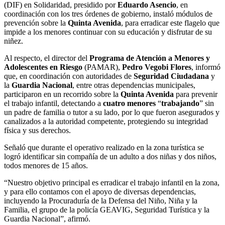
(DIF) en Solidaridad, presidido por
Eduardo Asencio
, en
coordinación con los tres órdenes de gobierno, instaló módulos de
prevención sobre la
Quinta Avenida
, para erradicar este flagelo que
impide a los menores continuar con su educación y disfrutar de su
niñez.
Al respecto, el director del
Programa de Atención a Menores y
Adolescentes en Riesgo
(PAMAR),
Pedro Vegobi Flores
, informó
que, en coordinación con autoridades de
Seguridad Ciudadana
y
la
Guardia Nacional
, entre otras dependencias municipales,
participaron en un recorrido sobre la
Quinta Avenida
para prevenir
el trabajo infantil, detectando a
cuatro menores
“
trabajando
” sin
un padre de familia o tutor a su lado, por lo que fueron asegurados y
canalizados a la autoridad competente, protegiendo su integridad
física y sus derechos.
Señaló que durante el operativo realizado en la zona turística se
logró identificar sin compañía de un adulto a dos niñas y dos niños,
todos menores de 15 años.
“Nuestro objetivo principal es erradicar el trabajo infantil en la zona,
y para ello contamos con el apoyo de diversas dependencias,
incluyendo la Procuraduría de la Defensa del Niño, Niña y la
Familia, el grupo de la policía GEAVIG, Seguridad Turística y la
Guardia Nacional”, afirmó.