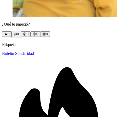
¿Qué te pareció?
🔥
0
👍
0
😲
0
😢
0
😠
0
Etiquetas
Boletin Solidaridad