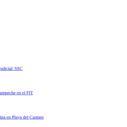
judicial: SSC
Campeche en el FIT
rina en Playa del Carmen