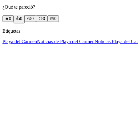
¿Qué te pareció?
🔥
0
👍
0
😲
0
😢
0
😠
0
Etiquetas
Playa del Carmen
Noticias de Playa del Carmen
Noticias Playa del C