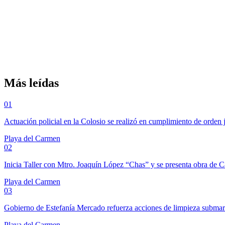
Más leídas
01
Actuación policial en la Colosio se realizó en cumplimiento de orden 
Playa del Carmen
02
Inicia Taller con Mtro. Joaquín López “Chas” y se presenta obra de 
Playa del Carmen
03
Gobierno de Estefanía Mercado refuerza acciones de limpieza subma
Playa del Carmen