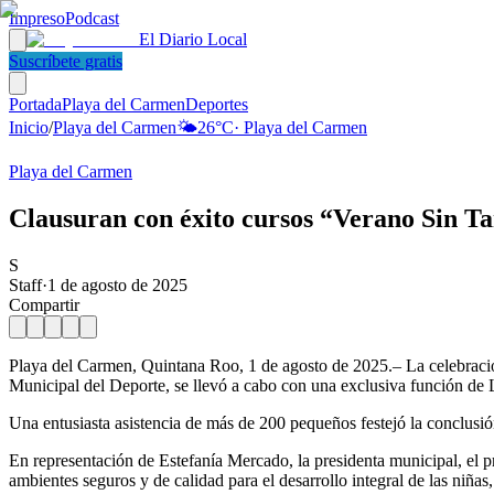
Impreso
Podcast
El Diario Local
Suscríbete gratis
Portada
Playa del Carmen
Deportes
Inicio
/
Playa del Carmen
🌤️
26
°C
·
Playa del Carmen
Playa del Carmen
Clausuran con éxito cursos “Verano Sin T
S
Staff
·
1 de agosto de 2025
Compartir
Playa del Carmen, Quintana Roo, 1 de agosto de 2025.– La celebración
Municipal del Deporte, se llevó a cabo con una exclusiva función de Lo
Una entusiasta asistencia de más de 200 pequeños festejó la conclusió
En representación de Estefanía Mercado, la presidenta municipal, el 
ambientes seguros y de calidad para el desarrollo integral de las niñas