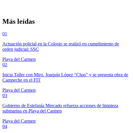
Más leídas
01
Actuación policial en la Colosio se realizó en cumplimiento de
orden judicial: SSC
Playa del Carmen
02
Inicia Taller con Mtro. Joaquín López “Chas” y se presenta obra de
Campeche en el FIT
Playa del Carmen
03
Gobierno de Estefanía Mercado refuerza acciones de limpieza
submarina en Playa del Carmen
Playa del Carmen
04