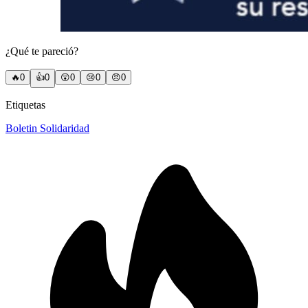
¿Qué te pareció?
🔥
0
👍
0
😲
0
😢
0
😠
0
Etiquetas
Boletin Solidaridad