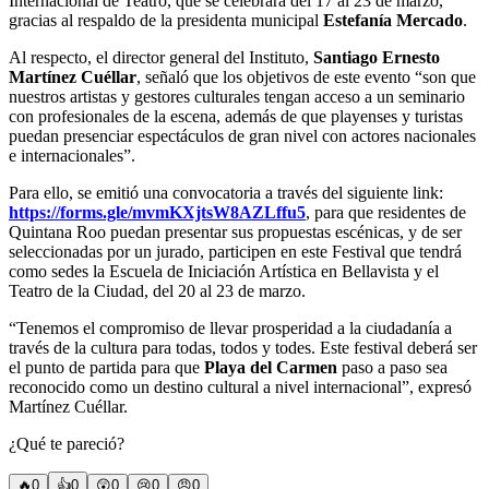
Internacional de Teatro, que se celebrará del 17 al 23 de marzo,
gracias al respaldo de la presidenta municipal
Estefanía Mercado
.
Al respecto, el director general del Instituto,
Santiago Ernesto
Martínez Cuéllar
, señaló que los objetivos de este evento “son que
nuestros artistas y gestores culturales tengan acceso a un seminario
con profesionales de la escena, además de que playenses y turistas
puedan presenciar espectáculos de gran nivel con actores nacionales
e internacionales”.
Para ello, se emitió una convocatoria a través del siguiente link:
https://forms.gle/mvmKXjtsW8AZLffu5
, para que residentes de
Quintana Roo puedan presentar sus propuestas escénicas, y de ser
seleccionadas por un jurado, participen en este Festival que tendrá
como sedes la Escuela de Iniciación Artística en Bellavista y el
Teatro de la Ciudad, del 20 al 23 de marzo.
“Tenemos el compromiso de llevar prosperidad a la ciudadanía a
través de la cultura para todas, todos y todes. Este festival deberá ser
el punto de partida para que
Playa del Carmen
paso a paso sea
reconocido como un destino cultural a nivel internacional”, expresó
Martínez Cuéllar.
¿Qué te pareció?
🔥
0
👍
0
😲
0
😢
0
😠
0