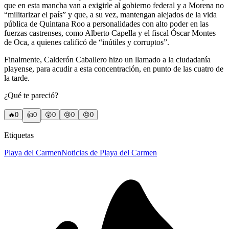
que en esta mancha van a exigirle al gobierno federal y a Morena no
“militarizar el país” y que, a su vez, mantengan alejados de la vida
pública de Quintana Roo a personalidades con alto poder en las
fuerzas castrenses, como Alberto Capella y el fiscal Óscar Montes
de Oca, a quienes calificó de “inútiles y corruptos”.
Finalmente, Calderón Caballero hizo un llamado a la ciudadanía
playense, para acudir a esta concentración, en punto de las cuatro de
la tarde.
¿Qué te pareció?
🔥
0
👍
0
😲
0
😢
0
😠
0
Etiquetas
Playa del Carmen
Noticias de Playa del Carmen